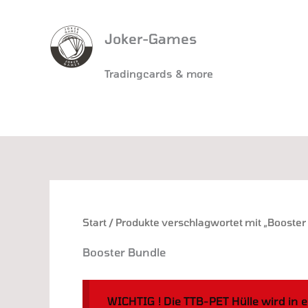
Joker-Games
Tradingcards & more
Nach
Aktual
sortier
Start
/ Produkte verschlagwortet mit „Booster
Booster Bundle
WICHTIG ! Die TTB-PET Hülle wird in e