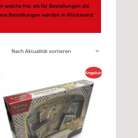
elche frei, als für Bestellungen die
ößere Bestellungen werden in Rückstand
Ursprünglicher
Aktueller
Angebot!
Preis
Preis
war:
ist:
5,00 €
3,00 €.