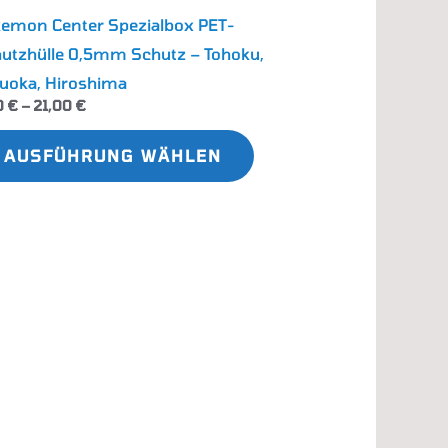
emon Center Spezialbox PET-
utzhülle 0,5mm Schutz – Tohoku,
uoka, Hiroshima
0
€
–
21,00
€
AUSFÜHRUNG WÄHLEN