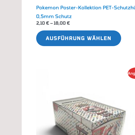
Pokemon Poster-Kollektion PET-Schutzhü
0,5mm Schutz
2,10
€
–
18,00
€
AUSFÜHRUNG WÄHLEN
Diese
Ang
Produ
weist
mehr
Varia
auf.
Die
Optio