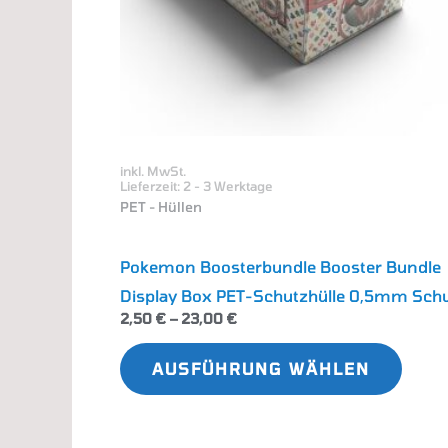
könn
auf
der
Produ
gewäh
inkl. MwSt.
werd
Lieferzeit:
2 - 3 Werktage
PET - Hüllen
Pokemon Boosterbundle Booster Bundle
Display Box PET-Schutzhülle 0,5mm Sch
2,50
€
–
23,00
€
AUSFÜHRUNG WÄHLEN