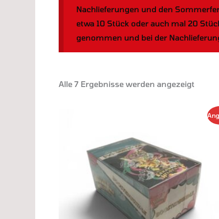
Nachlieferungen und den Sommerferien
etwa 10 Stück oder auch mal 20 Stüc
genommen und bei der Nachlieferung 
Alle 7 Ergebnisse werden angezeigt
Diese
Ang
Produ
weist
mehr
Varia
auf.
Die
Optio