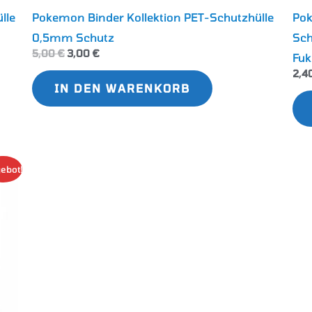
lle
Pokemon Binder Kollektion PET-Schutzhülle
Pok
0,5mm Schutz
Sch
5,00
€
3,00
€
Fuk
2,4
IN DEN WARENKORB
s
ebot!
kt
ere
nten
nen