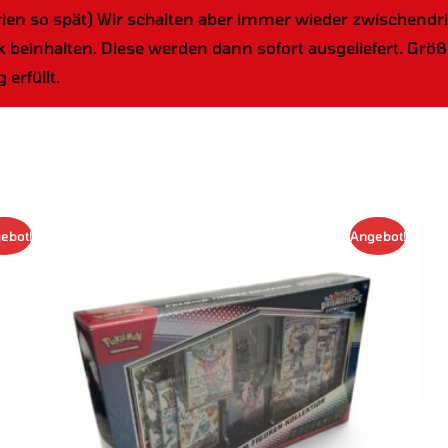
 so spät) Wir schalten aber immer wieder zwischendrin w
k beinhalten. Diese werden dann sofort ausgeliefert. Gr
erfüllt.
Ursprünglicher
Aktueller
s
ebot!
Angebot!
Preis
Preis
kt
war:
ist:
5,00 €
3,20 €.
ere
nten
nen