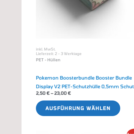
könn
auf
der
Produ
gewäh
inkl. MwSt.
werd
Lieferzeit:
2 - 3 Werktage
PET - Hüllen
Pokemon Boosterbundle Booster Bundle
Display V2 PET-Schutzhülle 0,5mm Schu
2,50
€
–
23,00
€
AUSFÜHRUNG WÄHLEN