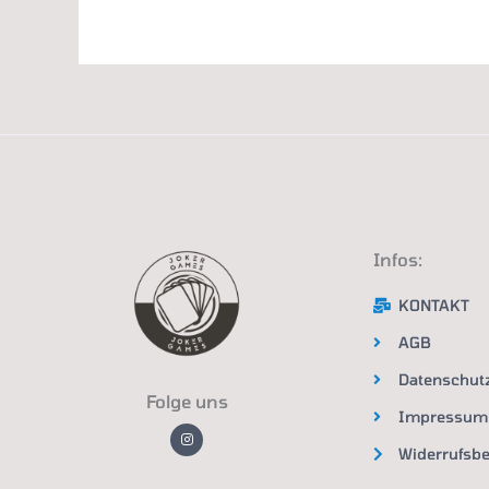
Infos:
KONTAKT
AGB
Datenschut
Folge uns
Impressum
I
n
Widerrufsb
s
t
a