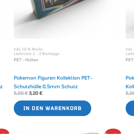
en
ktseite
lt
inkl. 19 % MwSt.
inkl
en
Lieferzeit:
2 - 3 Werktage
Lief
PET - Hüllen
PET 
Pokemon Figuren Kollektion PET-
Pok
tz
Schutzhülle 0,5mm Schutz
Kol
5,00
€
3,20
€
5,0
IN DEN WARENKORB
Ursprünglicher
Aktueller