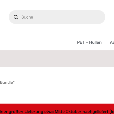
Products
search
PET – Hüllen
Ac
ität
t
 Bundle“
iner großen Lieferung etwa Mitte Oktober nachgeliefert (l