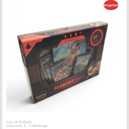
Ursprünglicher
Aktueller
Angebot!
Preis
Preis
war:
ist:
5,00 €
3,00 €.
inkl. 19 % MwSt.
Lieferzeit:
2 - 3 Werktage