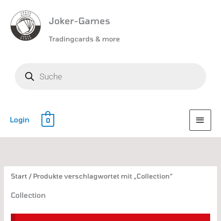
Joker-Games
Tradingcards & more
Products
search
HAU
Login
0
Start
/ Produkte verschlagwortet mit „Collection“
Collection