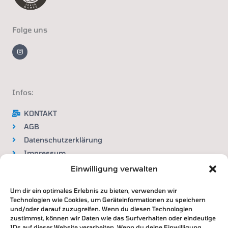
Folge uns
I
n
s
t
a
g
r
a
m
Infos:
KONTAKT
AGB
Datenschutzerklärung
Impressum
Widerrufsbelehrung
Einwilligung verwalten
Um dir ein optimales Erlebnis zu bieten, verwenden wir
VERTRAG WIDERRUFEN
Technologien wie Cookies, um Geräteinformationen zu speichern
und/oder darauf zuzugreifen. Wenn du diesen Technologien
zustimmst, können wir Daten wie das Surfverhalten oder eindeutige
IDs auf dieser Website verarbeiten. Wenn du deine Einwilligung