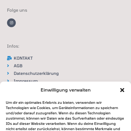
Folge uns
I
n
s
t
a
g
r
a
m
Infos:
KONTAKT
AGB
Datenschutzerklärung
Impressum
Widerrufsbelehrung
Einwilligung verwalten
Um dir ein optimales Erlebnis zu bieten, verwenden wir
VERTRAG WIDERRUFEN
Technologien wie Cookies, um Geräteinformationen zu speichern
und/oder darauf zuzugreifen. Wenn du diesen Technologien
zustimmst, können wir Daten wie das Surfverhalten oder eindeutige
IDs auf dieser Website verarbeiten. Wenn du deine Einwilligung
nicht erteilst oder zurückziehst, können bestimmte Merkmale und
Zahlung & Versand