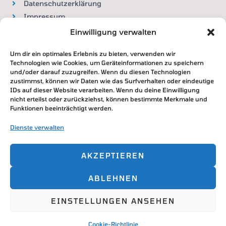
Datenschutzerklärung
Impressum
Widerrufsbelehrung
Einwilligung verwalten
Um dir ein optimales Erlebnis zu bieten, verwenden wir
VERTRAG WIDERRUFEN
Technologien wie Cookies, um Geräteinformationen zu speichern
und/oder darauf zuzugreifen. Wenn du diesen Technologien
zustimmst, können wir Daten wie das Surfverhalten oder eindeutige
IDs auf dieser Website verarbeiten. Wenn du deine Einwilligung
nicht erteilst oder zurückziehst, können bestimmte Merkmale und
Zahlung & Versand
Funktionen beeinträchtigt werden.
DHL / Deutsche Post
Dienste verwalten
Paypal / Überweisung / Kreditkarte
AKZEPTIEREN
ABLEHNEN
Copyright © 2026
EINSTELLUNGEN ANSEHEN
Powered by
Cookie-Richtlinie