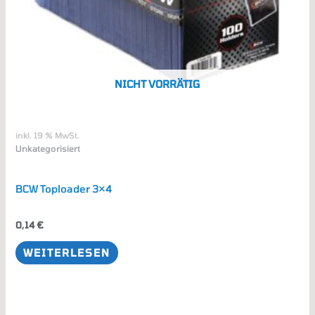
NICHT VORRÄTIG
inkl. 19 % MwSt.
Unkategorisiert
BCW Toploader 3×4
0,14
€
WEITERLESEN