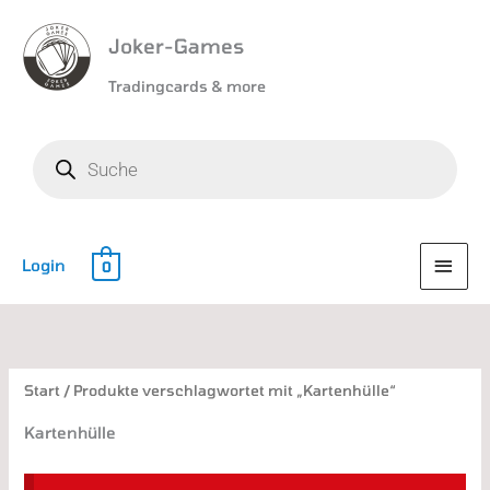
Joker-Games
Tradingcards & more
Products
search
HAU
Login
0
Nach
Aktualität
sortiert
Start
/ Produkte verschlagwortet mit „Kartenhülle“
Kartenhülle