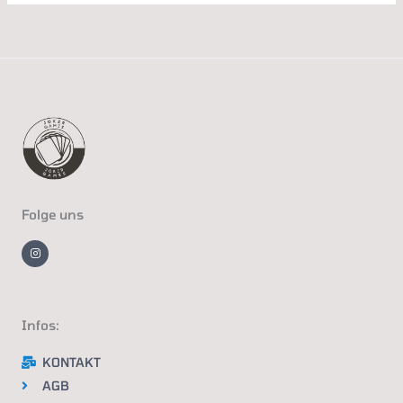
Folge uns
I
n
s
t
a
g
r
a
m
Infos:
KONTAKT
AGB