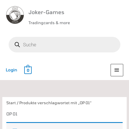
Joker-Games
Tradingcards & more
Products
search
HAU
Login
0
Start
/ Produkte verschlagwortet mit „OP 01“
OP 01