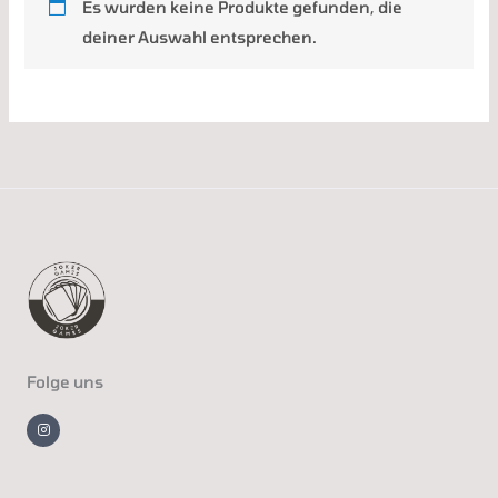
Es wurden keine Produkte gefunden, die
deiner Auswahl entsprechen.
Folge uns
I
n
s
t
a
g
r