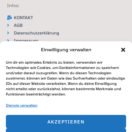
a
m
Infos:
KONTAKT
AGB
Datenschutzerklärung
Impressum
Widerrufsbelehrung
Einwilligung verwalten
Um dir ein optimales Erlebnis zu bieten, verwenden wir
VERTRAG WIDERRUFEN
Technologien wie Cookies, um Geräteinformationen zu speichern
und/oder darauf zuzugreifen. Wenn du diesen Technologien
zustimmst, können wir Daten wie das Surfverhalten oder eindeutige
IDs auf dieser Website verarbeiten. Wenn du deine Einwilligung
nicht erteilst oder zurückziehst, können bestimmte Merkmale und
Zahlung & Versand
Funktionen beeinträchtigt werden.
DHL / Deutsche Post
Dienste verwalten
Paypal / Überweisung / Kreditkarte
AKZEPTIEREN