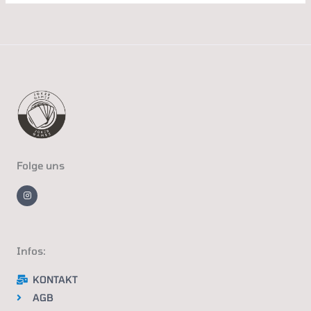
Folge uns
I
n
s
t
a
g
r
a
m
Infos:
KONTAKT
AGB