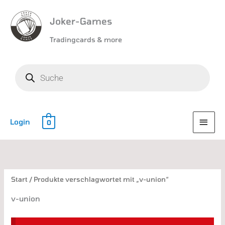
Joker-Games
Tradingcards & more
Products
search
HAU
Login
0
Nach
Aktualität
sortiert
Start
/ Produkte verschlagwortet mit „v-union“
v-union