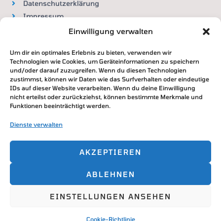
Datenschutzerklärung
Impressum
Widerrufsbelehrung
Einwilligung verwalten
Um dir ein optimales Erlebnis zu bieten, verwenden wir
VERTRAG WIDERRUFEN
Technologien wie Cookies, um Geräteinformationen zu speichern
und/oder darauf zuzugreifen. Wenn du diesen Technologien
zustimmst, können wir Daten wie das Surfverhalten oder eindeutige
IDs auf dieser Website verarbeiten. Wenn du deine Einwilligung
nicht erteilst oder zurückziehst, können bestimmte Merkmale und
Zahlung & Versand
Funktionen beeinträchtigt werden.
DHL / Deutsche Post
Dienste verwalten
Paypal / Überweisung / Kreditkarte
AKZEPTIEREN
ABLEHNEN
Copyright © 2026
EINSTELLUNGEN ANSEHEN
Powered by
Cookie-Richtlinie