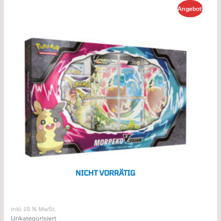
Ursprünglicher
Aktueller
Angebot!
Preis
Preis
war:
ist:
32,99 €
29,99 €.
NICHT VORRÄTIG
inkl. 19 % MwSt.
Unkategorisiert