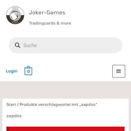
Joker-Games
Tradingcards & more
Products
search
HAU
Login
0
Nach
Aktualität
sortiert
Start
/ Produkte verschlagwortet mit „zapdos“
zapdos