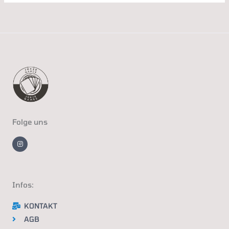
Folge uns
I
n
s
t
a
g
r
a
m
Infos:
KONTAKT
AGB