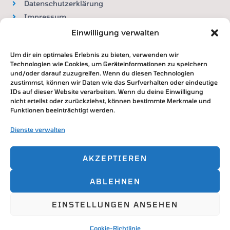
Datenschutzerklärung
Impressum
Widerrufsbelehrung
Einwilligung verwalten
Um dir ein optimales Erlebnis zu bieten, verwenden wir
VERTRAG WIDERRUFEN
Technologien wie Cookies, um Geräteinformationen zu speichern
und/oder darauf zuzugreifen. Wenn du diesen Technologien
zustimmst, können wir Daten wie das Surfverhalten oder eindeutige
IDs auf dieser Website verarbeiten. Wenn du deine Einwilligung
nicht erteilst oder zurückziehst, können bestimmte Merkmale und
Zahlung & Versand
Funktionen beeinträchtigt werden.
DHL / Deutsche Post
Dienste verwalten
Paypal / Überweisung / Kreditkarte
AKZEPTIEREN
ABLEHNEN
Copyright © 2026
EINSTELLUNGEN ANSEHEN
Powered by
Cookie-Richtlinie