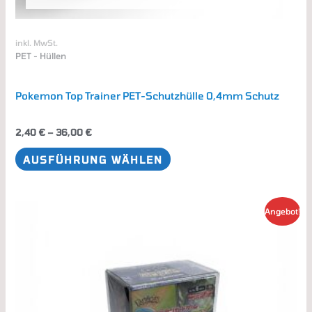
werden
inkl. MwSt.
PET - Hüllen
Pokemon Top Trainer PET-Schutzhülle 0,4mm Schutz
2,40
€
–
36,00
€
AUSFÜHRUNG WÄHLEN
Dieses
Angebot!
Produkt
weist
mehrere
Varianten
auf.