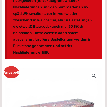
nachgeliefert (leider aufgrund anderer
Nachlieferungen und den Sommerferien so
spät) Wir schalten aber immer wieder
zwischendrin welche frei, als für Bestellungen
die etwa 10 Stück oder auch mal 20 Stück
beinhalten. Diese werden dann sofort
ausgeliefert. Größere Bestellungen werden in
Rückstand genommen und bei der
Nachlieferung erfüllt.
Pokemon
Angebot!
Center
Spezialbox
PET-
Schutzhülle
0,5mm