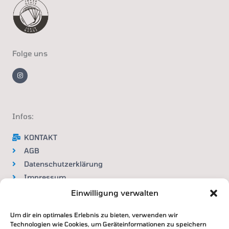
Folge uns
I
n
s
t
a
g
r
a
m
Infos:
KONTAKT
AGB
Datenschutzerklärung
Impressum
Widerrufsbelehrung
Einwilligung verwalten
Um dir ein optimales Erlebnis zu bieten, verwenden wir
VERTRAG WIDERRUFEN
Technologien wie Cookies, um Geräteinformationen zu speichern