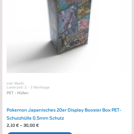
Die
Optionen
können
auf
der
Produktseite
gewählt
werden
inkl. MwSt.
Lieferzeit:
2 - 3 Werktage
PET - Hüllen
Pokemon Japanisches 20er Display Booster Box PET-
Schutzhülle 0,5mm Schutz
2,10
€
–
30,00
€