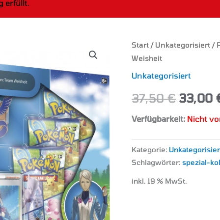
erfüllt.
Start
/
Unkategorisiert
/ 
Ursprü
Weisheit
Preis
Unkategorisiert
war:
37,50
€
33,00
37,50 
Verfügbarkeit:
Nicht vo
Kategorie:
Unkategorisier
Schlagwörter:
spezial-ko
inkl. 19 % MwSt.