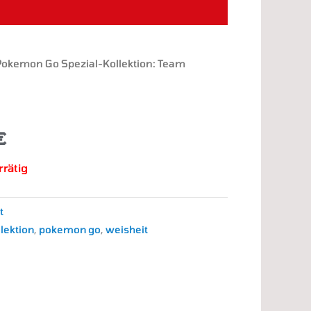
Pokemon Go Spezial-Kollektion: Team
nglicher
Aktueller
Preis
ist:
€
€
33,00 €.
rrätig
t
llektion
,
pokemon go
,
weisheit