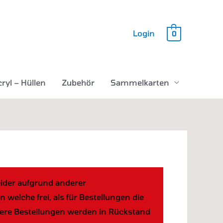
Login
0
ryl – Hüllen
Zubehör
Sammelkarten
eider aufgrund anderer
elche frei, als für Bestellungen die
ößere Bestellungen werden in Rückstand