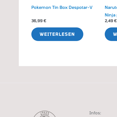
Pokemon Tin Box Despotar-V
Naruto
Ninja 
36,99
€
2,49
€
WEITERLESEN
W
Infos: