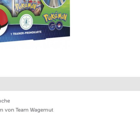
en
nche
em von Team Wagemut