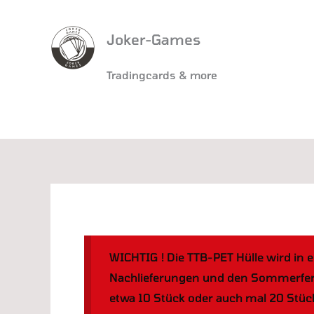
Joker-Games
Tradingcards & more
WICHTIG ! Die TTB-PET Hülle wird in e
Nachlieferungen und den Sommerferien
etwa 10 Stück oder auch mal 20 Stüc