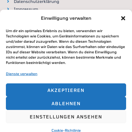
Datenschutzerklärung
Impressum
Widerrufsbelehrung
Einwilligung verwalten
Um dir ein optimales Erlebnis zu bieten, verwenden wir
VERTRAG WIDERRUFEN
Technologien wie Cookies, um Geräteinformationen zu speichern
und/oder darauf zuzugreifen. Wenn du diesen Technologien
zustimmst, können wir Daten wie das Surfverhalten oder eindeutige
IDs auf dieser Website verarbeiten. Wenn du deine Einwilligung
nicht erteilst oder zurückziehst, können bestimmte Merkmale und
Zahlung & Versand
Funktionen beeinträchtigt werden.
DHL / Deutsche Post
Dienste verwalten
Paypal / Überweisung / Kreditkarte
AKZEPTIEREN
ABLEHNEN
Copyright © 2026
EINSTELLUNGEN ANSEHEN
Powered by
Cookie-Richtlinie