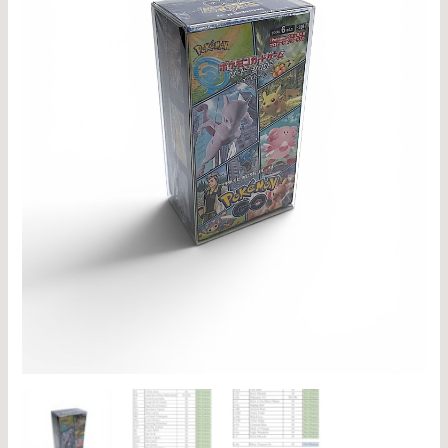
PET-
Schutzhülle
0,5mm
Schutz
Menge