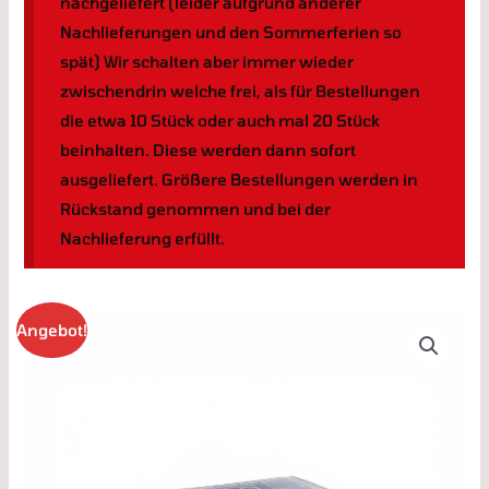
nachgeliefert (leider aufgrund anderer
Nachlieferungen und den Sommerferien so
spät) Wir schalten aber immer wieder
zwischendrin welche frei, als für Bestellungen
die etwa 10 Stück oder auch mal 20 Stück
beinhalten. Diese werden dann sofort
ausgeliefert. Größere Bestellungen werden in
Rückstand genommen und bei der
Nachlieferung erfüllt.
Pokemon
Angebot!
Japanisches
20er
Display
Booster
Box