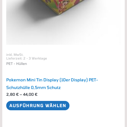
auf
der
Produktseite
gewählt
werden
inkl. MwSt.
Lieferzeit:
2 - 3 Werktage
PET - Hüllen
Pokemon Mini Tin Display (10er Display) PET-
Schutzhülle 0,5mm Schutz
2,80
€
–
44,00
€
AUSFÜHRUNG WÄHLEN