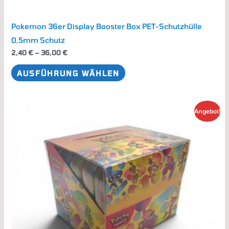
Pokemon 36er Display Booster Box PET-Schutzhülle
0,5mm Schutz
2,40
€
–
36,00
€
AUSFÜHRUNG WÄHLEN
Dieses
Angebot!
Produkt
weist
mehrere
Varianten
auf.
Die
Optionen
können