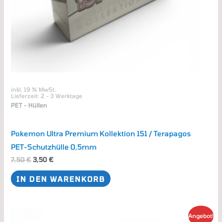
inkl. 19 % MwSt.
Lieferzeit:
2 - 3 Werktage
PET - Hüllen
Pokemon Ultra Premium Kollektion 151 / Terapagos
PET-Schutzhülle 0,5mm
7,50
€
3,50
€
IN DEN WARENKORB
Dieses
Angebot!