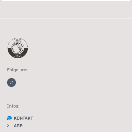
Folge uns
I
n
s
t
a
g
r
a
m
Infos:
KONTAKT
AGB