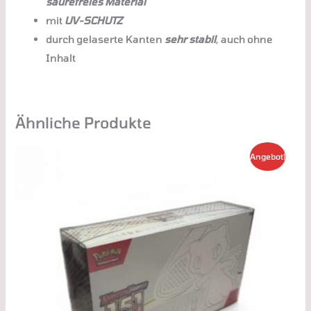
säurefreies Material
mit
UV-SCHUTZ
durch gelaserte Kanten
sehr stabil
, auch ohne
Inhalt
Ähnliche Produkte
Ursprünglicher
Aktueller
Angebot!
Preis
Preis
war:
ist:
7,50 €
3,50 €.