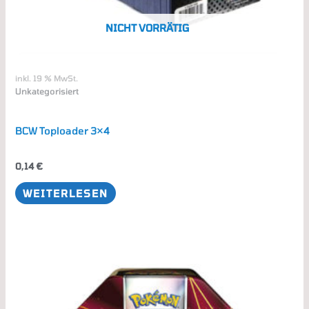
NICHT VORRÄTIG
inkl. 19 % MwSt.
Unkategorisiert
BCW Toploader 3×4
0,14
€
WEITERLESEN