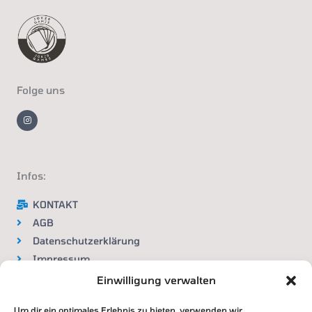
Folge uns
I
n
s
t
a
g
r
a
m
Infos:
KONTAKT
AGB
Datenschutzerklärung
Impressum
Widerrufsbelehrung
Einwilligung verwalten
Um dir ein optimales Erlebnis zu bieten, verwenden wir