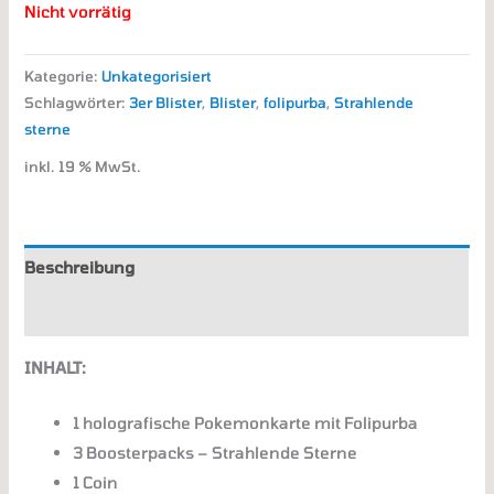
Nicht vorrätig
Kategorie:
Unkategorisiert
Schlagwörter:
3er Blister
,
Blister
,
folipurba
,
Strahlende
sterne
inkl. 19 % MwSt.
Beschreibung
Zusätzliche Informationen
INHALT:
1 holografische Pokemonkarte mit Folipurba
3 Boosterpacks – Strahlende Sterne
1 Coin