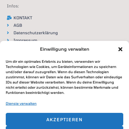
a
m
Infos:
KONTAKT
AGB
Datenschutzerklärung
Impressum
Widerrufsbelehrung
Einwilligung verwalten
Um dir ein optimales Erlebnis zu bieten, verwenden wir
VERTRAG WIDERRUFEN
Technologien wie Cookies, um Geräteinformationen zu speichern
und/oder darauf zuzugreifen. Wenn du diesen Technologien
zustimmst, können wir Daten wie das Surfverhalten oder eindeutige
IDs auf dieser Website verarbeiten. Wenn du deine Einwilligung
nicht erteilst oder zurückziehst, können bestimmte Merkmale und
Zahlung & Versand
Funktionen beeinträchtigt werden.
DHL / Deutsche Post
Dienste verwalten
Paypal / Überweisung / Kreditkarte
AKZEPTIEREN