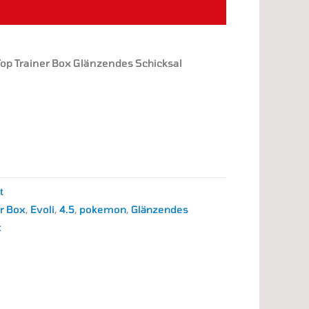
Top Trainer Box Glänzendes Schicksal
t
er Box
,
Evoli
,
4.5
,
pokemon
,
Glänzendes
x