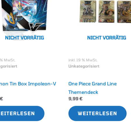
NICHT VORRÄTIG
NICHT VORRÄTIG
9 % MwSt.
inkl. 19 % MwSt.
gorisiert
Unkategorisiert
on Tin Box Impoleon-V
One Piece Grand Line
Themendeck
€
9,99
€
EITERLESEN
WEITERLESEN