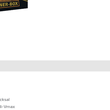
en
cksal
oli-Vmax