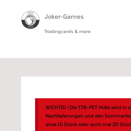
Joker-Games
Tradingcards & more
WICHTIG ! Die TTB-PET Hülle wird in e
Nachlieferungen und den Sommerferien
etwa 10 Stück oder auch mal 20 Stüc