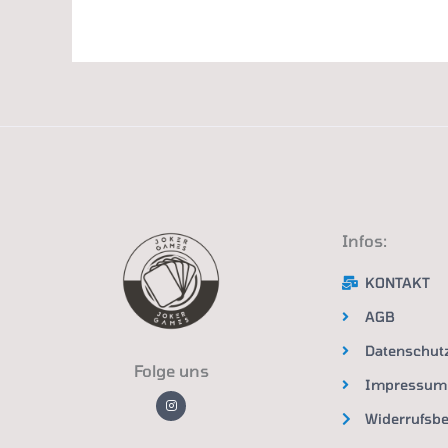
Infos:
KONTAKT
AGB
Datenschut
Folge uns
Impressum
I
n
Widerrufsb
s
t
a