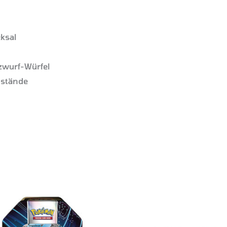
ksal
zwurf-Würfel
ustände