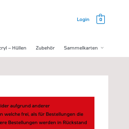
Login
0
ryl – Hüllen
Zubehör
Sammelkarten
eider aufgrund anderer
elche frei, als für Bestellungen die
ößere Bestellungen werden in Rückstand