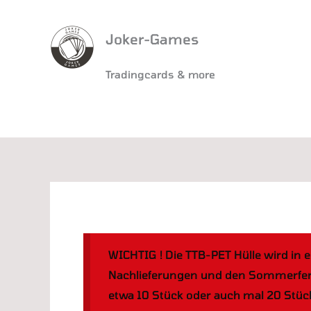
Joker-Games
Tradingcards & more
WICHTIG ! Die TTB-PET Hülle wird in e
Nachlieferungen und den Sommerferien
etwa 10 Stück oder auch mal 20 Stüc