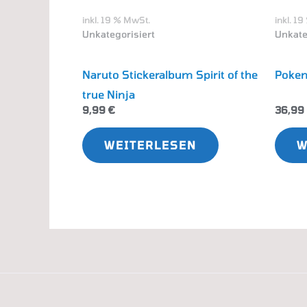
inkl. 19 % MwSt.
inkl. 1
Unkategorisiert
Unkate
Naruto Stickeralbum Spirit of the
Pokem
true Ninja
9,99
€
36,99
WEITERLESEN
W