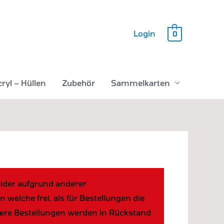
Login
0
ryl – Hüllen
Zubehör
Sammelkarten
eider aufgrund anderer
elche frei, als für Bestellungen die
ößere Bestellungen werden in Rückstand