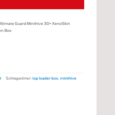
Ultimate Guard Minthive 30+ XenoSkin
en Box
t
Schlagwörter:
top loader box
,
minthive