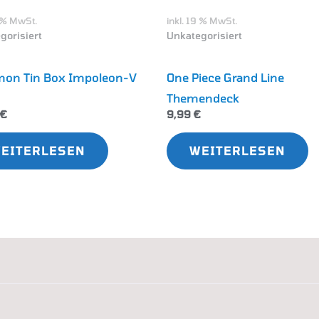
9 % MwSt.
inkl. 19 % MwSt.
gorisiert
Unkategorisiert
on Tin Box Impoleon-V
One Piece Grand Line
Themendeck
€
9,99
€
EITERLESEN
WEITERLESEN