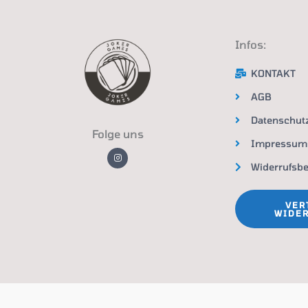
Infos:
KONTAKT
AGB
Datenschut
Folge uns
Impressum
I
n
Widerrufsb
s
t
a
g
r
VER
a
WIDE
m