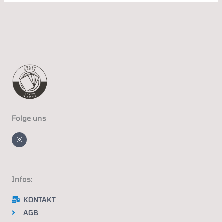
Folge uns
I
n
s
t
a
g
r
a
m
Infos:
KONTAKT
AGB