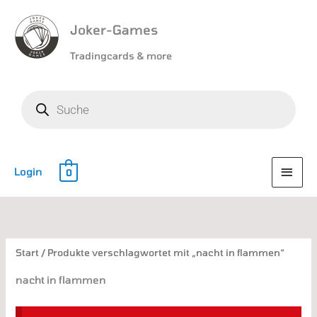
Joker-Games
Tradingcards & more
Products
search
HAU
Login
0
Nach
Aktualität
sortiert
Start
/ Produkte verschlagwortet mit „nacht in flammen“
nacht in flammen