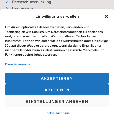
Datenschutzerklärung
Impressum
Widerrufsbelehrung
Einwilligung verwalten
Um dir ein optimales Erlebnis zu bieten, verwenden wir
VERTRAG WIDERRUFEN
Technologien wie Cookies, um Geräteinformationen zu speichern
und/oder darauf zuzugreifen. Wenn du diesen Technologien
zustimmst, können wir Daten wie das Surfverhalten oder eindeutige
IDs auf dieser Website verarbeiten. Wenn du deine Einwilligung
nicht erteilst oder zurückziehst, können bestimmte Merkmale und
Zahlung & Versand
Funktionen beeinträchtigt werden.
DHL / Deutsche Post
Dienste verwalten
Paypal / Überweisung / Kreditkarte
AKZEPTIEREN
ABLEHNEN
Copyright © 2026
EINSTELLUNGEN ANSEHEN
Powered by
Cookie-Richtlinie