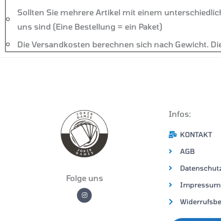
Sollten Sie mehrere Artikel mit einem unterschiedlich
uns sind (Eine Bestellung = ein Paket)
Die Versandkosten berechnen sich nach Gewicht. Die
Infos:
KONTAKT
AGB
Datenschut
Folge uns
Impressum
I
n
Widerrufsb
s
t
a
g