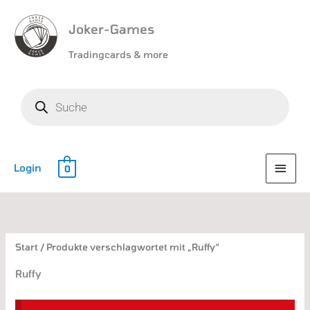
Joker-Games
Tradingcards & more
Products
search
HAU
Login
0
Nach
Aktualität
sortiert
Start
/ Produkte verschlagwortet mit „Ruffy“
Ruffy