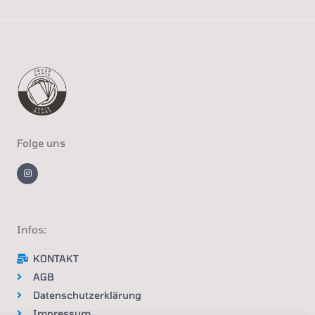
Folge uns
I
n
s
t
a
g
r
a
m
Infos:
KONTAKT
AGB
Datenschutzerklärung
Impressum