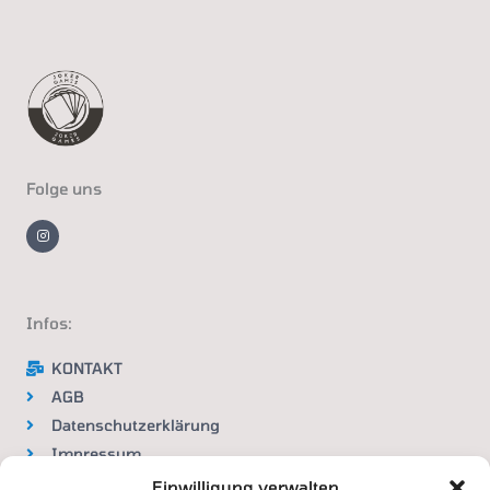
Folge uns
I
n
s
t
a
g
r
a
m
Infos:
KONTAKT
AGB
Datenschutzerklärung
Impressum
Widerrufsbelehrung
Einwilligung verwalten